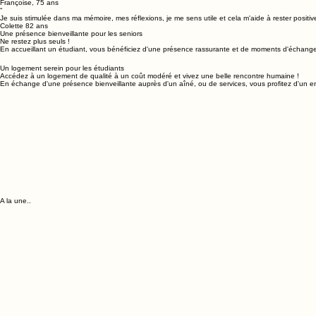
La présence d'Arthur m'apporte beaucoup de joie et de sécurité au quotidien. C'est une vraie bou
Françoise, 75 ans
“
Je suis stimulée dans ma mémoire, mes réflexions, je me sens utile et cela m'aide à rester positiv
Colette 82 ans
Une présence bienveillante pour les seniors
Ne restez plus seuls !
En accueillant un étudiant, vous bénéficiez d'une présence rassurante et de moments d'échange q
Un logement serein pour les étudiants
Accédez à un logement de qualité à un coût modéré et vivez une belle rencontre humaine !
En échange d'une présence bienveillante auprès d'un aîné, ou de services, vous profitez d'un e
A la une..