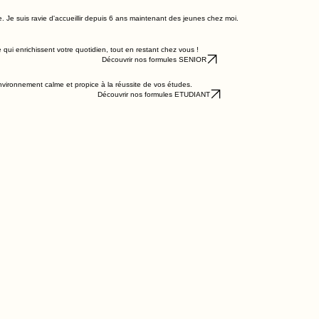
ffée d'air frais dans ma maison.
e. Je suis ravie d'accueillir depuis 6 ans maintenant des jeunes chez moi.
ui enrichissent votre quotidien, tout en restant chez vous !
Découvrir nos formules SENIOR
nvironnement calme et propice à la réussite de vos études.
Découvrir nos formules ETUDIANT