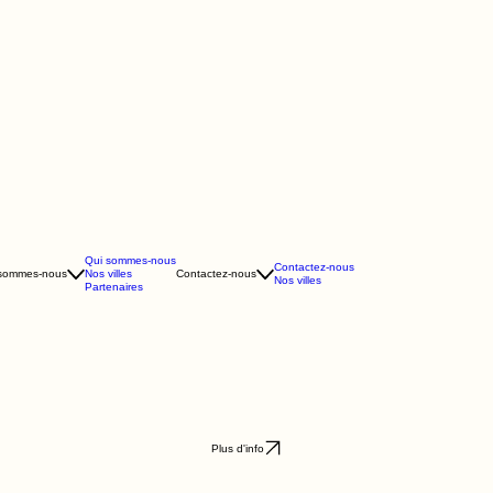
Qui sommes-nous
Contactez-nous
 sommes-nous
Nos villes
Contactez-nous
Nos villes
Partenaires
Plus d'info