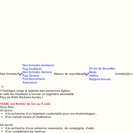
Nos formules étudiants
20 km de Bruxelles
Faq étudiants
Nos formules Seniors
News
Nos formules
Maison de repos
News
Activités
Qui
Faq Seniors
Vidéos
Fonctionnement
Rapport Annuel
Assurance
1Toit2Ages rompt la solitude des personnes âgées
et aide les étudiants à trouver un logement abordable
Plus de 6000 Binômes formés !
l'ASBL est fermée du 1er au 9 août
Vous êtes...
Un jeune
A la recherche d'un logement confortable pour vos études/stages...
D'un naturel ouvert et chaleureux
Un senior