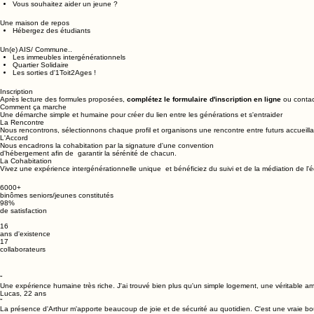
A la recherche d'une présence rassurante, de compagnie, d'aide..
D'un complément de revenus
Vous souhaitez aider un jeune ?
Une maison de repos
Hébergez des étudiants
Un(e) AIS/ Commune..
Les immeubles intergénérationnels
Quartier Solidaire​
Les sorties d'1Toit2Ages !
Inscription
Après lecture des formules proposées,
complétez le formulaire d'inscription en ligne
ou contac
Comment ça marche
Une démarche simple et humaine pour créer du lien entre les générations et s'entraider
La Rencontre
Nous rencontrons, sélectionnons chaque profil et organisons une rencontre entre futurs accueilla
L'Accord
Nous encadrons la cohabitation par la signature d'une convention
d'hébergement afin de garantir la sérénité de chacun.
La Cohabitation
Vivez une expérience intergénérationnelle unique et bénéficiez du suivi et de la médiation de l'
6000+
binômes seniors/jeunes constitutés
98%
de satisfaction
16
ans d'existence
17
collaborateurs
“
Une expérience humaine très riche. J'ai trouvé bien plus qu'un simple logement, une véritable 
Lucas, 22 ans
“