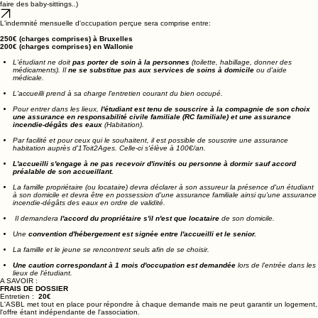
(maximum 5 heures/semaine).
Les aides sont définies ensemble en fonction de tes disponibilités (chercher les enfants à l'école,
faire des baby-sittings..)
L'indemnité mensuelle d'occupation perçue sera comprise entre:
250€ (charges comprises) à Bruxelles
200€ (charges comprises) en Wallonie
​L'étudiant ne doit
pas porter de soin à la personnes
(toilette, habillage, donner des
médicaments). Il
ne se substitue pas aux services de soins à domicile
ou d'aide
médicale.
L'accueilli prend à sa charge l'entretien courant du bien occupé.
Pour entrer dans les lieux,
l'étudiant est tenu de souscrire à la compagnie de son choix
une assurance en responsabilité civile familiale (RC familiale) et une assurance
incendie-dégâts des eaux
(Habitation).
Par facilité et pour ceux qui le souhaitent, il est possible de souscrire une assurance
habitation auprès d'1Toit2Ages. Celle-ci s'élève à 100€/an.
L'accueilli s'engage à ne pas recevoir d'invités ou personne à dormir sauf accord
préalable de son accueillant.
La famille propriétaire (ou locataire) devra déclarer à son assureur la présence d'un étudiant
à son domicile et devra être en possession d'une assurance familiale ainsi qu'une assurance
incendie-dégâts des eaux en ordre de validité.
Il demandera
l'accord du propriétaire s'il n'est que locataire
de son domicile.
Une
convention d'hébergement est signée entre l'accueilli et le senior.
La famille et le jeune se rencontrent seuls afin de se choisir.
Une caution correspondant à 1 mois d'occupation est demandée
lors de l'entrée dans les
lieux de l'étudiant. ​
A SAVOIR :
FRAIS DE DOSSIER
Entretien :
20€