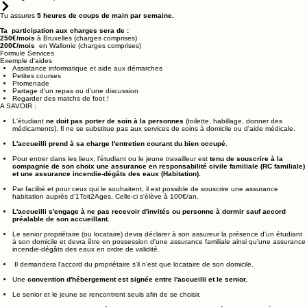
En habitant chez un senior, tu offres une présence et une aide ponctuelle utile, tout en profitant
d'un logement à prix modéré.
Tu assures
5 heures de coups de main par semaine.
Ta participation aux charges sera de :
250€/mois
à Bruxelles (charges comprises)
200€/mois
​ en Wallonie (charges comprises)
Formule Services
Exemple d'aides
Assistance informatique et aide aux démarches
Petites courses
Promenade
Partage d'un repas ou d'une discussion
Regarder des matchs de foot !
A SAVOIR :
​L'étudiant
ne doit pas porter de soin à la personnes
(toilette, habillage, donner des
médicaments). Il ne se substitue pas aux services de soins à domicile ou d'aide médicale.
L'accueilli prend à sa charge l'entretien courant du bien occupé
.
Pour entrer dans les lieux, l'étudiant ou le jeune travailleur est
tenu de souscrire à la
compagnie de son choix une assurance en responsabilité civile familiale (RC familiale)
et une assurance incendie-dégâts des eaux (Habitation).
Par facilité et pour ceux qui le souhaitent, il est possible de souscrire une assurance
habitation auprès d'1Toit2Ages. Celle-ci s'élève à 100€/an.
L'accueilli s'engage à ne pas recevoir d'invités ou personne à dormir sauf accord
préalable de son accueillant.
Le senior propriétaire (ou locataire) devra déclarer à son assureur la présence d'un étudiant
à son domicile et devra être en possession d'une assurance familiale ainsi qu'une assurance
incendie-dégâts des eaux en ordre de validité.
Il demandera l'accord du propriétaire s'il n'est que locataire de son domicile.
Une
convention d'hébergement est signée entre l'accueilli et le senior.