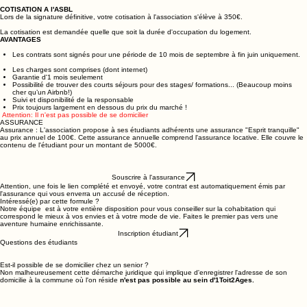
L'ASBL met tout en place pour répondre à chaque demande mais ne peut garantir un logement,
l'offre étant indépendante de l'association.
COTISATION A l'ASBL
Lors de la signature définitive, votre cotisation à l'association s'élève à 350€.
La cotisation est demandée quelle que soit la durée d'occupation du logement.
AVANTAGES
Les contrats sont signés pour une période de 10 mois de septembre à fin juin uniquement.
Les charges sont comprises (dont internet)
Garantie d'1 mois seulement
Possibilité de trouver des courts séjours pour des stages/ formations... (Beaucoup moins
cher qu’un Airbnb!)
Suivi et disponibilité de la responsable
Prix toujours largement en dessous du prix du marché !
Attention: Il n'est pas possible de se domicilier
ASSURANCE
Assurance : L'association propose à ses étudiants adhérents une assurance "Esprit tranquille"
au prix annuel de 100€. Cette assurance annuelle comprend l'assurance locative. Elle couvre le
contenu de l'étudiant pour un montant de 5000€.
Souscrire à l'assurance
Attention, une fois le lien complété et envoyé, votre contrat est automatiquement émis par
l'assurance qui vous enverra un accusé de réception.
Intéressé(e) par cette formule ?
Notre équipe est à votre entière disposition pour vous conseiller sur la cohabitation qui
correspond le mieux à vos envies et à votre mode de vie. Faites le premier pas vers une
aventure humaine enrichissante.
Inscription étudiant
Questions des étudiants
Est-il possible de se domicilier chez un senior ?
Non malheureusement cette démarche juridique qui implique d'enregistrer l'adresse de son
domicilie à la commune où l'on réside
n'est pas possible au sein d'1Toit2Ages.