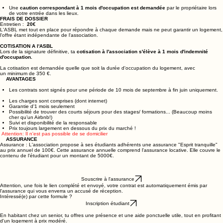
Le senior et le jeune se rencontrent seuls afin de se choisir.
Une
caution correspondant à 1 mois d'occupation est demandée
par le propriétaire lors
de votre entrée dans les lieux. ​
FRAIS DE DOSSIER
Entretien :
20€
L'ASBL met tout en place pour répondre à chaque demande mais ne peut garantir un logement,
l'offre étant indépendante de l'association.
COTISATION A l'ASBL
Lors de la signature définitive, ta
cotisation à l'association s'élève à 1 mois d'indemnité
d'occupation.
La cotisation est demandée quelle que soit la durée d'occupation du logement, avec
un minimum de 350 €.
AVANTAGES
Les contrats sont signés pour une période de 10 mois de septembre à fin juin uniquement.
Les charges sont comprises (dont internet)
Garantie d'1 mois seulement
Possibilité de trouver des courts séjours pour des stages/ formations... (Beaucoup moins
cher qu’un Airbnb!)
Suivi et disponibilité de la responsable
Prix toujours largement en dessous du prix du marché !
Attention: Il n'est pas possible de se domicilier
ASSURANCE
Assurance : L'association propose à ses étudiants adhérents une assurance "Esprit tranquille"
au prix annuel de 100€. Cette assurance annuelle comprend l'assurance locative. Elle couvre le
contenu de l'étudiant pour un montant de 5000€.
Souscrire à l'assurance
Attention, une fois le lien complété et envoyé, votre contrat est automatiquement émis par
l'assurance qui vous enverra un accusé de réception.
Intéressé(e) par cette formule ?
Inscription étudiant