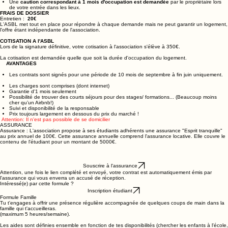
Le senior et le jeune se rencontrent seuls afin de se choisir.
Une
caution correspondant à 1 mois d'occupation est demandée
par le propriétaire lors
de votre entrée dans les lieux. ​
FRAIS DE DOSSIER
Entretien :
20€
L'ASBL met tout en place pour répondre à chaque demande mais ne peut garantir un logement,
l'offre étant indépendante de l'association.
COTISATION A l'ASBL
Lors de la signature définitive, votre cotisation à l'association s'élève à 350€.
La cotisation est demandée quelle que soit la durée d'occupation du logement.
AVANTAGES
Les contrats sont signés pour une période de 10 mois de septembre à fin juin uniquement.
Les charges sont comprises (dont internet)
Garantie d'1 mois seulement
Possibilité de trouver des courts séjours pour des stages/ formations... (Beaucoup moins
cher qu’un Airbnb!)
Suivi et disponibilité de la responsable
Prix toujours largement en dessous du prix du marché !
Attention: Il n'est pas possible de se domicilier
ASSURANCE
Assurance : L'association propose à ses étudiants adhérents une assurance "Esprit tranquille"
au prix annuel de 100€. Cette assurance annuelle comprend l'assurance locative. Elle couvre le
contenu de l'étudiant pour un montant de 5000€.
Souscrire à l'assurance
Attention, une fois le lien complété et envoyé, votre contrat est automatiquement émis par
l'assurance qui vous enverra un accusé de réception.
Intéressé(e) par cette formule ?
Inscription étudiant
Formule Famille
Tu t'engages à offrir une présence régulière accompagnée de quelques coups de main dans la
famille qui t'accueilleras.