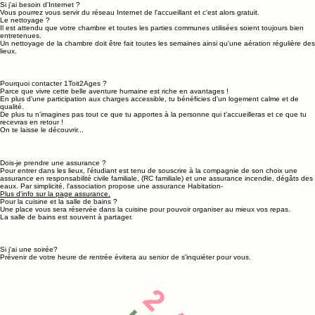
Si j'ai besoin d'Internet ?
Vous pourrez vous servir du réseau Internet de l'accueillant et c'est alors gratuit.
Le nettoyage ?
Il est attendu que votre chambre et toutes les parties communes utilisées soient toujours bien
entretenues.
Un nettoyage de la chambre doit être fait toutes les semaines ainsi qu'une aération régulière des
lieux.
Pourquoi contacter 1Toit2Ages ?
Parce que vivre cette belle aventure humaine est riche en avantages !
En plus d'une participation aux charges accessible, tu bénéficies d'un logement calme et de
qualité.
De plus tu n'imagines pas tout ce que tu apportes à la personne qui t'accueilleras et ce que tu
recevras en retour !
On te laisse le découvrir...
Dois-je prendre une assurance ?
Pour entrer dans les lieux, l'étudiant est tenu de souscrire à la compagnie de son choix une
assurance en responsabilité civile familiale, (RC familiale) et une assurance incendie, dégâts des
eaux. Par simplicité, l'association propose une assurance Habitation-
Plus d'info sur la page assurance.
Pour la cuisine et la salle de bains ?
Une place vous sera réservée dans la cuisine pour pouvoir organiser au mieux vos repas.
La salle de bains est souvent à partager.
Si j'ai une soirée?
Prévenir de votre heure de rentrée évitera au senior de s'inquiéter pour vous.