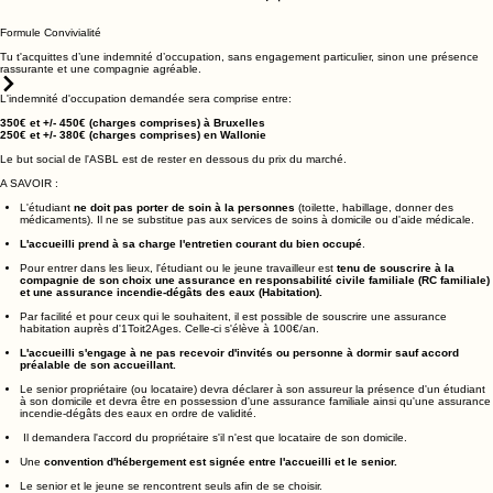
L'indemnité mensuelle s'élève à 250€.
Plus d'info
Formule Convivialité
Tu t'acquittes d’une indemnité d’occupation, sans engagement particulier, sinon une présence
rassurante et une compagnie agréable.
L'indemnité d'occupation demandée sera comprise entre:
350€ et +/- 450€ (charges comprises) à Bruxelles
250€ et +/- 380€ (charges comprises) en Wallonie ​
Le but social de l'ASBL est de rester en dessous du prix du marché.
A SAVOIR :
​L'étudiant
ne doit pas porter de soin à la personnes
(toilette, habillage, donner des
médicaments). Il ne se substitue pas aux services de soins à domicile ou d'aide médicale.
L'accueilli prend à sa charge l'entretien courant du bien occupé
.
Pour entrer dans les lieux, l'étudiant ou le jeune travailleur est
tenu de souscrire à la
compagnie de son choix une assurance en responsabilité civile familiale (RC familiale)
et une assurance incendie-dégâts des eaux (Habitation).
Par facilité et pour ceux qui le souhaitent, il est possible de souscrire une assurance
habitation auprès d'1Toit2Ages. Celle-ci s'élève à 100€/an.
L'accueilli s'engage à ne pas recevoir d'invités ou personne à dormir sauf accord
préalable de son accueillant.
Le senior propriétaire (ou locataire) devra déclarer à son assureur la présence d'un étudiant
à son domicile et devra être en possession d'une assurance familiale ainsi qu'une assurance
incendie-dégâts des eaux en ordre de validité.
Il demandera l'accord du propriétaire s'il n'est que locataire de son domicile.
Une
convention d'hébergement est signée entre l'accueilli et le senior.