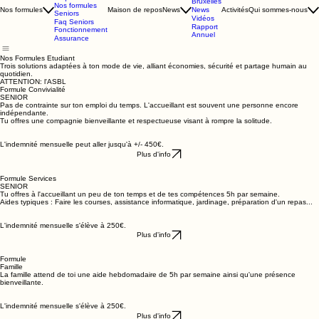
Nos formules
20 km
étudiants
de
Faq étudiants
Bruxelles
Nos formules
News
Nos formules
Maison de repos
News
Activités
Qui sommes-nous
Seniors
Vidéos
Faq Seniors
Rapport
Fonctionnement
Annuel
Assurance
Nos Formules Etudiant
Trois solutions adaptées à ton mode de vie, alliant économies, sécurité et partage humain au
quotidien.
ATTENTION: l'ASBL
Formule Convivialité
SENIOR
Pas de contrainte sur ton emploi du temps. L'accueillant est souvent une personne encore
indépendante.
Tu offres une compagnie bienveillante et respectueuse visant à rompre la solitude.
L'indemnité mensuelle peut aller jusqu'à +/- 450€.
Plus d'info
Formule Services
SENIOR
Tu offres à l'accueillant un peu de ton temps et de tes compétences 5h par semaine.
Aides typiques : Faire les courses, assistance informatique, jardinage, préparation d'un repas...
L'indemnité mensuelle s'élève à 250€.
Plus d'info
Formule
Famille
La famille attend de toi une aide hebdomadaire de 5h par semaine ainsi qu'une présence
bienveillante.