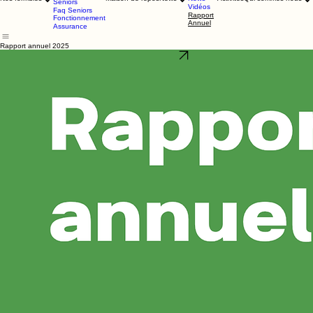
Nos formules
20 km
étudiants
de
Faq étudiants
Bruxelles
Nos formules
News
Nos formules
Maison de repos
News
Activités
Qui sommes-nous
Seniors
Vidéos
Faq Seniors
Rapport
Fonctionnement
Annuel
Assurance
Rapport annuel 2025
Consulter le PDF