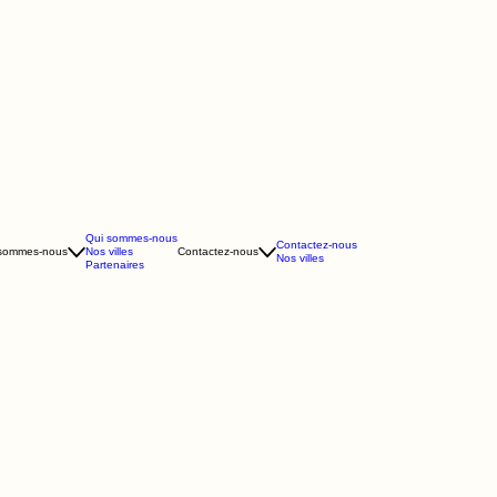
Qui sommes-nous
Contactez-nous
 sommes-nous
Nos villes
Contactez-nous
Nos villes
Partenaires