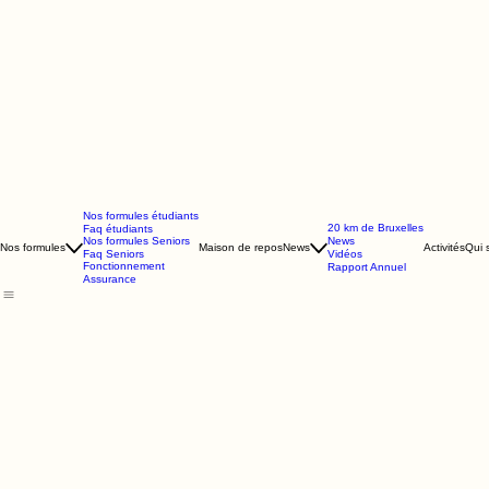
Nos formules étudiants
20 km de Bruxelles
Faq étudiants
Nos formules Seniors
News
Nos formules
Maison de repos
News
Activités
Qui
Faq Seniors
Vidéos
Fonctionnement
Rapport Annuel
Assurance